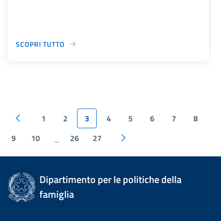
SCOPRI TUTTO
1
2
3
4
5
6
7
8
9
10
26
27
...
Dipartimento per le politiche della
famiglia