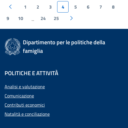
1
2
3
4
5
6
7
8
9
10
24
25
...
Dipartimento per le politiche della
famiglia
POLITICHE E ATTIVITÀ
Analisi e valutazione
Comunicazione
Contributi economici
Natalità e conciliazione