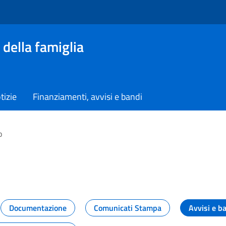
 della famiglia
tizie
Finanziamenti, avvisi e bandi
o
vità dal Dipartimento
Documentazione
Comunicati Stampa
Avvisi e b