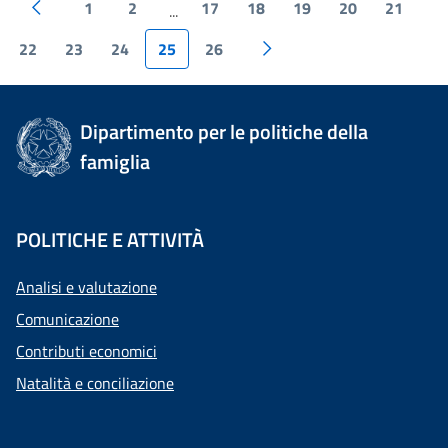
1
2
17
18
19
20
21
...
22
23
24
25
26
Dipartimento per le politiche della
famiglia
POLITICHE E ATTIVITÀ
Analisi e valutazione
Comunicazione
Contributi economici
Natalità e conciliazione