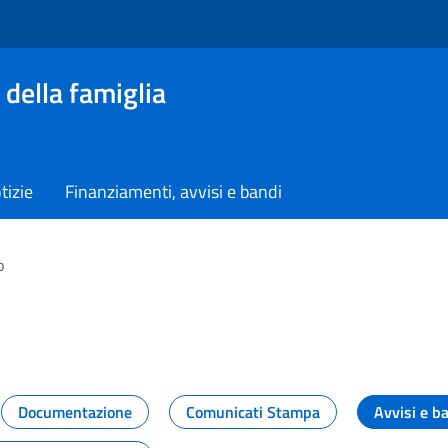
 della famiglia
tizie
Finanziamenti, avvisi e bandi
o
vità dal Dipartimento
Documentazione
Comunicati Stampa
Avvisi e b