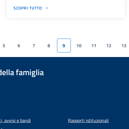
SCOPRI TUTTO
5
6
7
8
9
10
11
12
13
della famiglia
, avvisi e bandi
Rapporti istituzionali