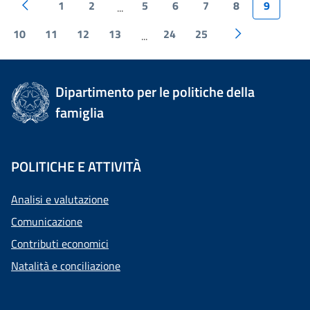
1
2
5
6
7
8
9
...
10
11
12
13
24
25
...
Dipartimento per le politiche della
famiglia
POLITICHE E ATTIVITÀ
Analisi e valutazione
Comunicazione
Contributi economici
Natalità e conciliazione