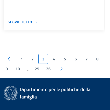
SCOPRI TUTTO
1
2
3
4
5
6
7
8
9
10
25
26
...
Dipartimento per le politiche della
famiglia