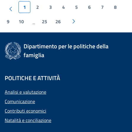
1
2
3
4
5
6
7
8
9
10
25
26
...
Dipartimento per le politiche della
famiglia
POLITICHE E ATTIVITÀ
Analisi e valutazione
Comunicazione
Contributi economici
Natalità e conciliazione