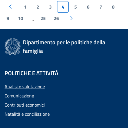
1
2
3
4
5
6
7
8
9
10
25
26
...
Dipartimento per le politiche della
famiglia
POLITICHE E ATTIVITÀ
Analisi e valutazione
Comunicazione
Contributi economici
Natalità e conciliazione