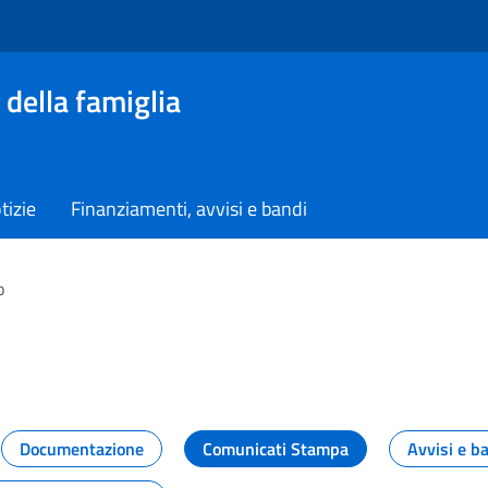
 della famiglia
tizie
Finanziamenti, avvisi e bandi
o
vità dal Dipartimento
Documentazione
Comunicati Stampa
Avvisi e b