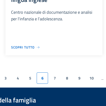
Centro nazionale di documentazione e analisi
per l'infanzia e l'adolescenza.
SCOPRI TUTTO
3
4
5
6
7
8
9
10
...
della famiglia