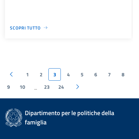
SCOPRI TUTTO
1
2
3
4
5
6
7
8
9
10
23
24
...
Dipartimento per le politiche della
famiglia