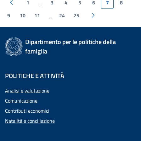
1
3
4
5
6
7
8
...
9
10
11
24
25
...
Dipartimento per le politiche della
famiglia
POLITICHE E ATTIVITÀ
Analisi e valutazione
Comunicazione
Contributi economici
Natalità e conciliazione