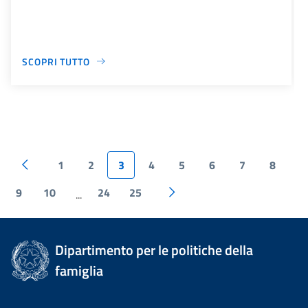
SCOPRI TUTTO
1
2
3
4
5
6
7
8
9
10
24
25
...
Dipartimento per le politiche della
famiglia