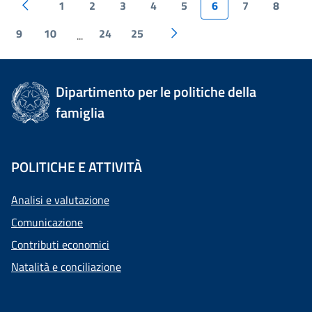
1
2
3
4
5
6
7
8
9
10
24
25
...
Dipartimento per le politiche della
famiglia
POLITICHE E ATTIVITÀ
Analisi e valutazione
Comunicazione
Contributi economici
Natalità e conciliazione