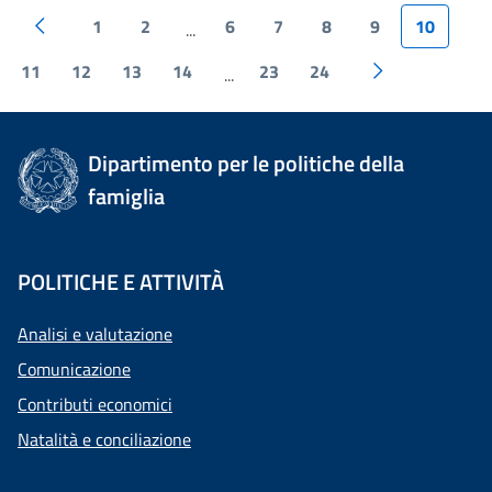
1
2
6
7
8
9
10
...
11
12
13
14
23
24
...
Dipartimento per le politiche della
famiglia
POLITICHE E ATTIVITÀ
Analisi e valutazione
Comunicazione
Contributi economici
Natalità e conciliazione