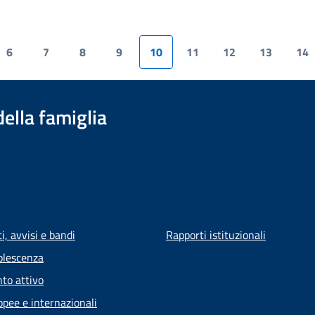
6
7
8
9
10
11
12
13
14
della famiglia
, avvisi e bandi
Rapporti istituzionali
olescenza
to attivo
opee e internazionali