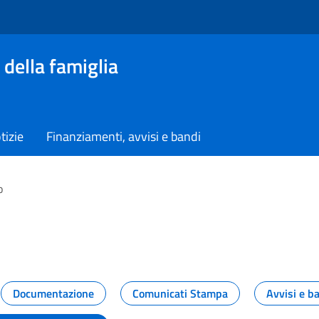
 della famiglia
tizie
Finanziamenti, avvisi e bandi
o
vità dal Dipartimento
Documentazione
Comunicati Stampa
Avvisi e b