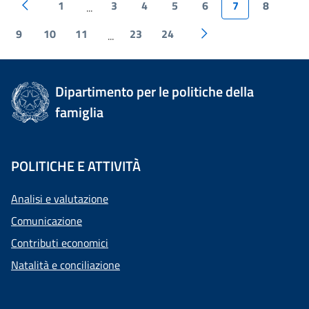
1
3
4
5
6
7
8
...
9
10
11
23
24
...
Dipartimento per le politiche della
famiglia
POLITICHE E ATTIVITÀ
Analisi e valutazione
Comunicazione
Contributi economici
Natalità e conciliazione