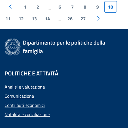
1
2
6
7
8
9
10
...
11
12
13
14
26
27
...
Dipartimento per le politiche della
famiglia
POLITICHE E ATTIVITÀ
Analisi e valutazione
Comunicazione
Contributi economici
Natalità e conciliazione