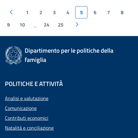
1
2
3
4
5
6
7
8
9
10
24
25
...
Dipartimento per le politiche della
famiglia
POLITICHE E ATTIVITÀ
Analisi e valutazione
Comunicazione
Contributi economici
Natalità e conciliazione