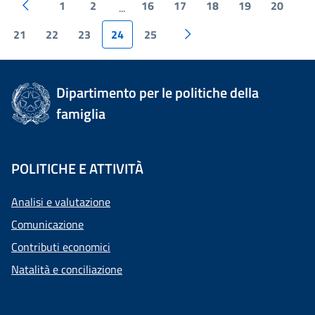
1
2
16
17
18
19
20
...
21
22
23
24
25
Dipartimento per le politiche della
famiglia
POLITICHE E ATTIVITÀ
Analisi e valutazione
Comunicazione
Contributi economici
Natalità e conciliazione