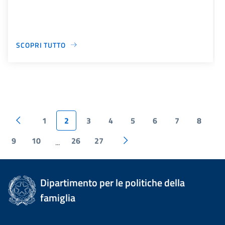
SCOPRI TUTTO
1
2
3
4
5
6
7
8
9
10
26
27
...
Dipartimento per le politiche della
famiglia