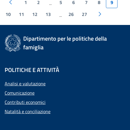
1
2
5
6
7
8
9
...
10
11
12
13
26
27
...
Dipartimento per le politiche della
famiglia
POLITICHE E ATTIVITÀ
Analisi e valutazione
Comunicazione
Contributi economici
Natalità e conciliazione