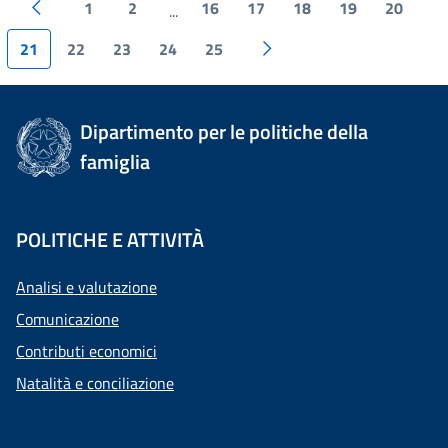
1
2
16
17
18
19
20
...
21
22
23
24
25
Dipartimento per le politiche della
famiglia
POLITICHE E ATTIVITÀ
Analisi e valutazione
Comunicazione
Contributi economici
Natalità e conciliazione