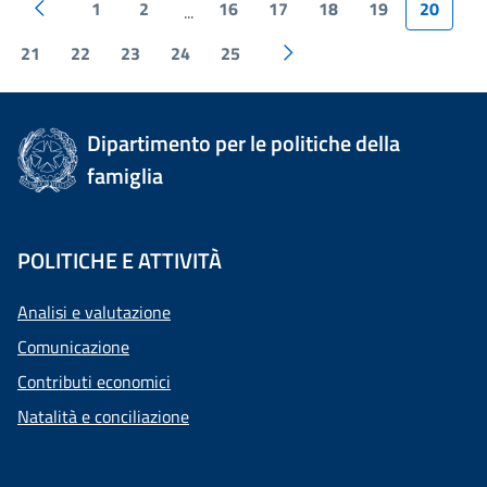
1
2
16
17
18
19
20
...
21
22
23
24
25
Dipartimento per le politiche della
famiglia
POLITICHE E ATTIVITÀ
Analisi e valutazione
Comunicazione
Contributi economici
Natalità e conciliazione