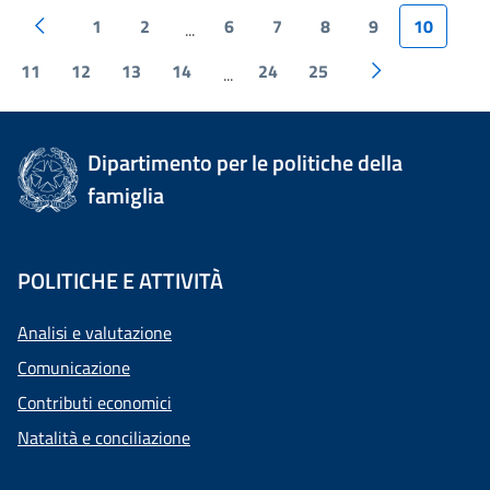
1
2
6
7
8
9
10
...
11
12
13
14
24
25
...
Dipartimento per le politiche della
famiglia
POLITICHE E ATTIVITÀ
Analisi e valutazione
Comunicazione
Contributi economici
Natalità e conciliazione