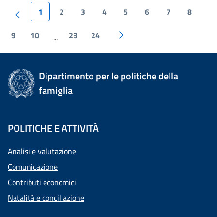
1
2
3
4
5
6
7
8
9
10
23
24
...
Dipartimento per le politiche della
famiglia
POLITICHE E ATTIVITÀ
Analisi e valutazione
Comunicazione
Contributi economici
Natalità e conciliazione