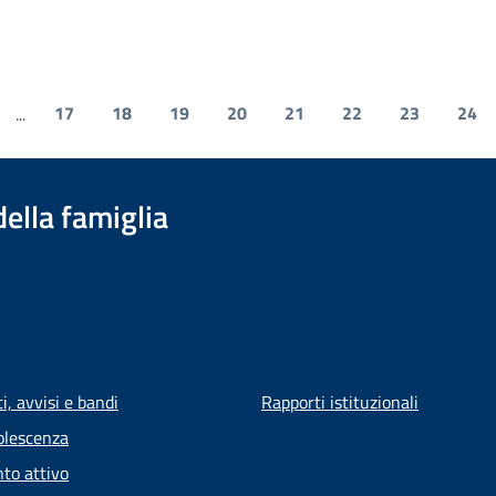
17
18
19
20
21
22
23
24
...
della famiglia
, avvisi e bandi
Rapporti istituzionali
olescenza
to attivo