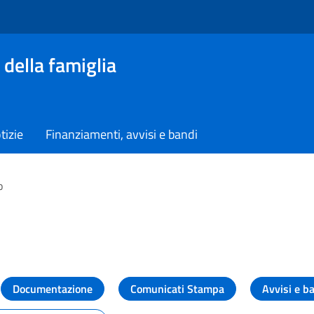
 della famiglia
tizie
Finanziamenti, avvisi e bandi
o
vità dal Dipartimento
Documentazione
Comunicati Stampa
Avvisi e b