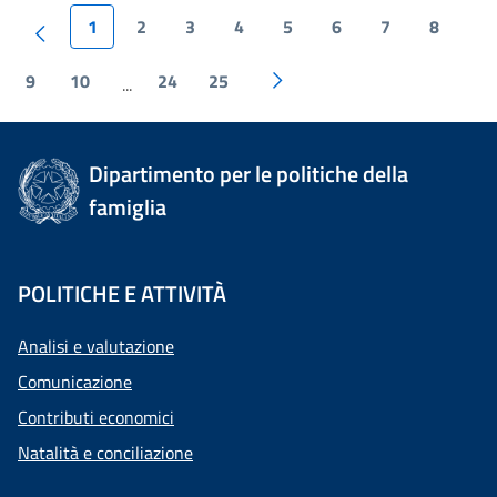
1
2
3
4
5
6
7
8
9
10
24
25
...
Dipartimento per le politiche della
famiglia
POLITICHE E ATTIVITÀ
Analisi e valutazione
Comunicazione
Contributi economici
Natalità e conciliazione