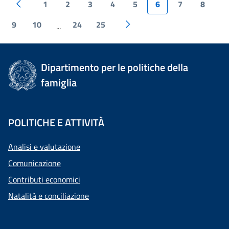
1
2
3
4
5
6
7
8
9
10
24
25
...
Dipartimento per le politiche della
famiglia
POLITICHE E ATTIVITÀ
Analisi e valutazione
Comunicazione
Contributi economici
Natalità e conciliazione