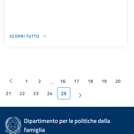
SCOPRI TUTTO
1
2
16
17
18
19
20
...
21
22
23
24
25
Dipartimento per le politiche della
famiglia