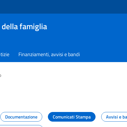
 della famiglia
tizie
Finanziamenti, avvisi e bandi
o
vità dal Dipartimento
Documentazione
Comunicati Stampa
Avvisi e b