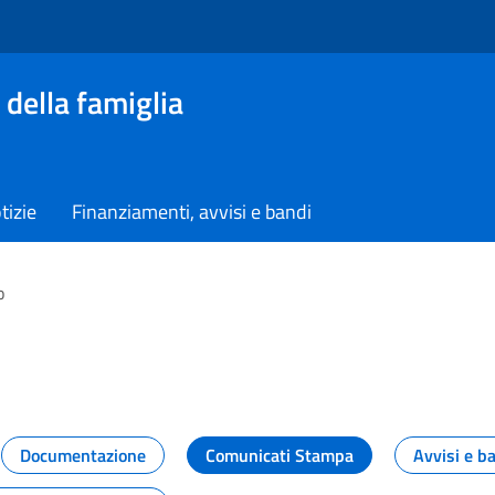
 della famiglia
tizie
Finanziamenti, avvisi e bandi
o
vità dal Dipartimento
Documentazione
Comunicati Stampa
Avvisi e b