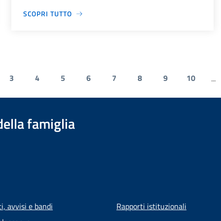
SCOPRI TUTTO
3
4
5
6
7
8
9
10
...
della famiglia
, avvisi e bandi
Rapporti istituzionali