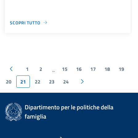
SCOPRI TUTTO
1
2
15
16
17
18
19
...
20
21
22
23
24
Dipartimento per le politiche della
famiglia