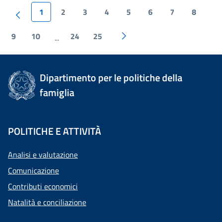
1
2
3
4
5
6
7
8
9
10
24
25
...
Dipartimento per le politiche della
famiglia
POLITICHE E ATTIVITÀ
Analisi e valutazione
Comunicazione
Contributi economici
Natalità e conciliazione