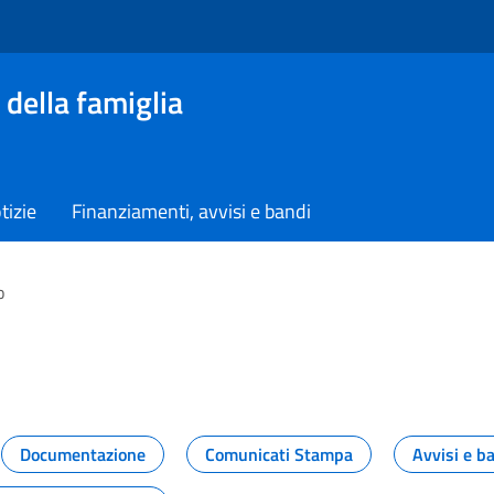
 della famiglia
tizie
Finanziamenti, avvisi e bandi
o
vità dal Dipartimento
Documentazione
Comunicati Stampa
Avvisi e b