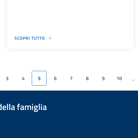
SCOPRI TUTTO
3
4
5
6
7
8
9
10
...
della famiglia