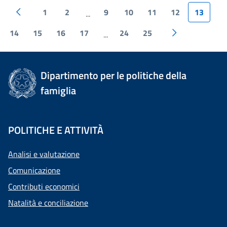
1
2
9
10
11
12
13
...
14
15
16
17
24
25
...
Dipartimento per le politiche della
famiglia
POLITICHE E ATTIVITÀ
Analisi e valutazione
Comunicazione
Contributi economici
Natalità e conciliazione