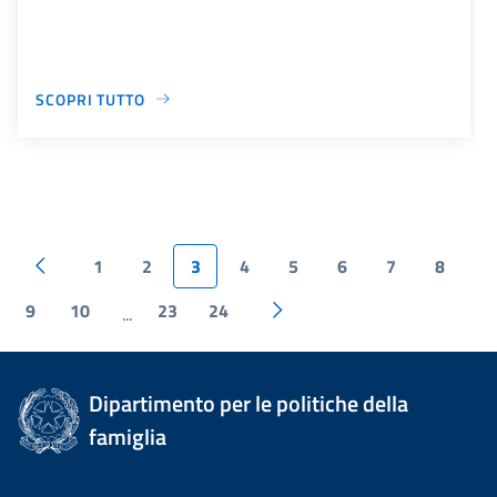
SCOPRI TUTTO
1
2
3
4
5
6
7
8
9
10
23
24
...
Dipartimento per le politiche della
famiglia