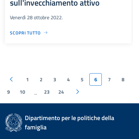
sull'invecchiamento attivo
Venerdì 28 ottobre 2022.
SCOPRI TUTTO
1
2
3
4
5
6
7
8
9
10
23
24
...
Dipartimento per le politiche della
famiglia