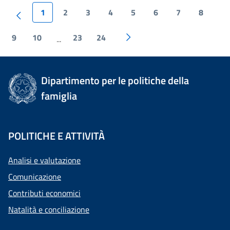
1
2
3
4
5
6
7
8
9
10
23
24
...
Dipartimento per le politiche della
famiglia
POLITICHE E ATTIVITÀ
Analisi e valutazione
Comunicazione
Contributi economici
Natalità e conciliazione