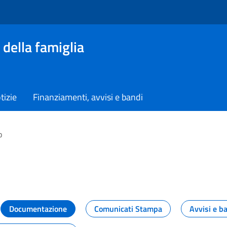
 della famiglia
tizie
Finanziamenti, avvisi e bandi
o
vità dal Dipartimento
Documentazione
Comunicati Stampa
Avvisi e b