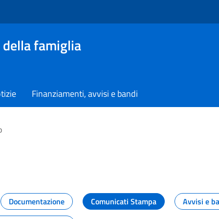
 della famiglia
tizie
Finanziamenti, avvisi e bandi
o
vità dal Dipartimento
Documentazione
Comunicati Stampa
Avvisi e b