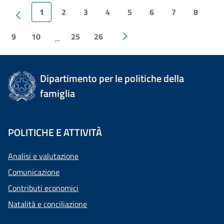
1
2
3
4
5
6
7
8
9
10
25
26
...
Dipartimento per le politiche della
famiglia
POLITICHE E ATTIVITÀ
Analisi e valutazione
Comunicazione
Contributi economici
Natalità e conciliazione