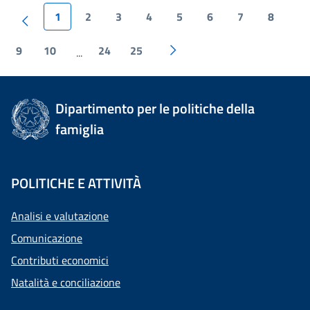
1
2
3
4
5
6
7
8
9
10
24
25
...
Dipartimento per le politiche della
famiglia
POLITICHE E ATTIVITÀ
Analisi e valutazione
Comunicazione
Contributi economici
Natalità e conciliazione