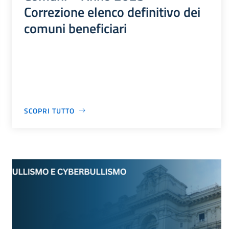
Correzione elenco definitivo dei
comuni beneficiari
SCOPRI TUTTO