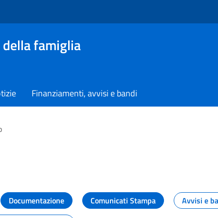
 della famiglia
tizie
Finanziamenti, avvisi e bandi
o
vità dal Dipartimento
Documentazione
Comunicati Stampa
Avvisi e b