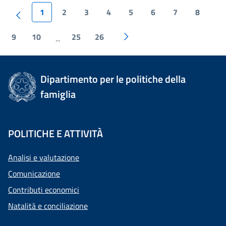
1
2
3
4
5
6
7
8
9
10
25
26
...
Dipartimento per le politiche della
famiglia
POLITICHE E ATTIVITÀ
Analisi e valutazione
Comunicazione
Contributi economici
Natalità e conciliazione