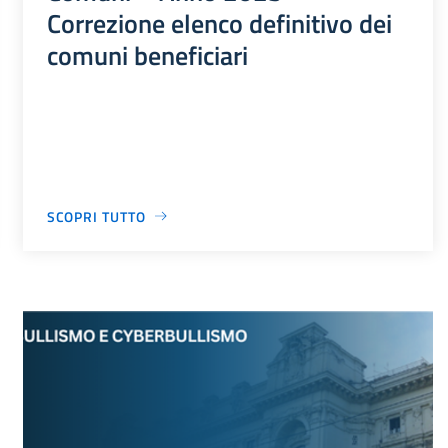
Correzione elenco definitivo dei
comuni beneficiari
SCOPRI TUTTO