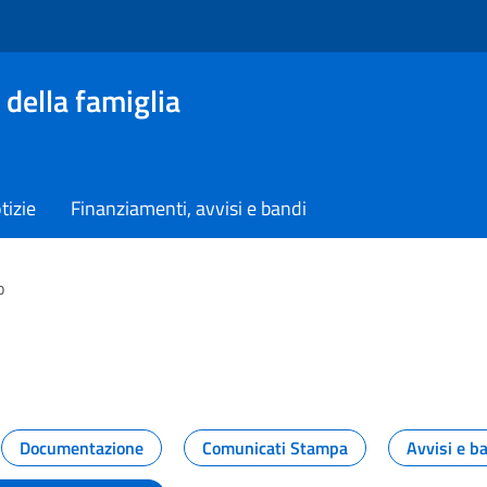
 della famiglia
tizie
Finanziamenti, avvisi e bandi
o
vità dal Dipartimento
Documentazione
Comunicati Stampa
Avvisi e b