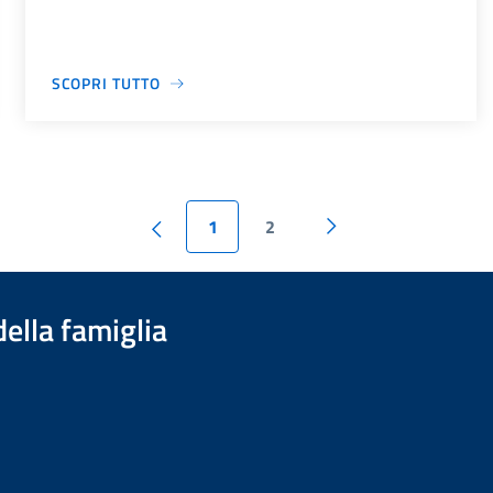
SCOPRI TUTTO
1
2
della famiglia