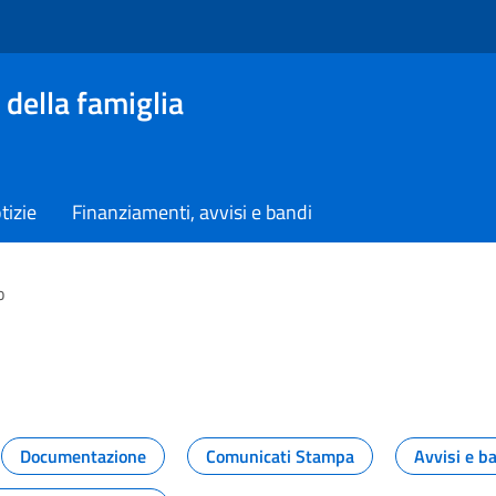
 della famiglia
tizie
Finanziamenti, avvisi e bandi
o
vità dal Dipartimento
Documentazione
Comunicati Stampa
Avvisi e b