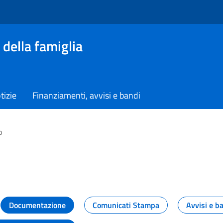
 della famiglia
tizie
Finanziamenti, avvisi e bandi
o
vità dal Dipartimento
Documentazione
Comunicati Stampa
Avvisi e b