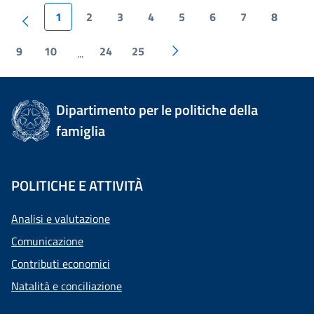
1
2
3
4
5
6
7
8
9
10
24
25
...
Dipartimento per le politiche della
famiglia
POLITICHE E ATTIVITÀ
Analisi e valutazione
Comunicazione
Contributi economici
Natalità e conciliazione