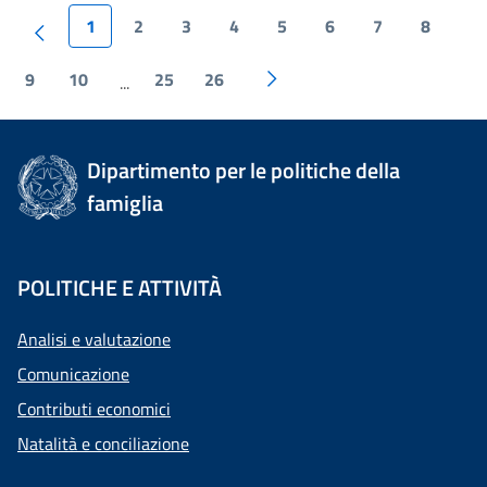
1
2
3
4
5
6
7
8
9
10
25
26
...
Dipartimento per le politiche della
famiglia
POLITICHE E ATTIVITÀ
Analisi e valutazione
Comunicazione
Contributi economici
Natalità e conciliazione